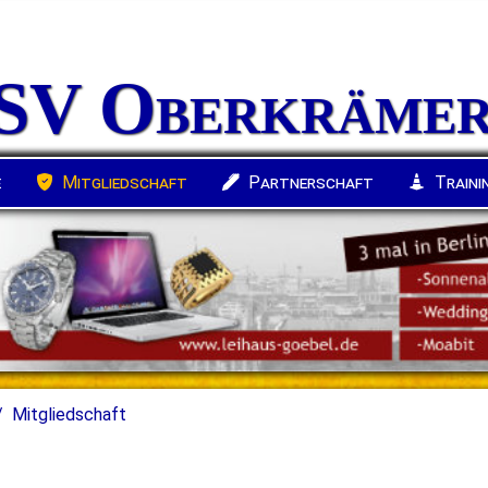
 SV Oberkrämer
Hockey
Zumba
Seniorensport
Fanblock
e
Mitgliedschaft
Partnerschaft
Traini
Mitgliedschaft