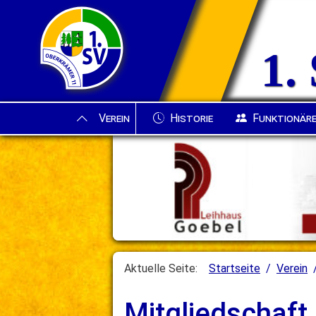
1.
News
Verein
Fußball
Verein
Historie
Funktionär
Aktuelle Seite:
Startseite
Verein
Mitgliedschaft