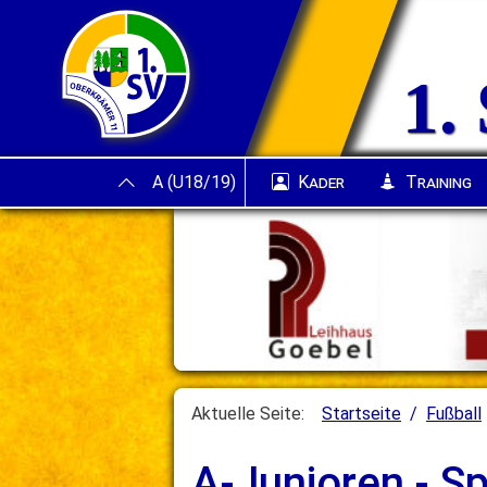
News
Verein
Fußball
Fußball
Herren
Junioren
1.
Junioren
A (U18/19)
D (U12/1
A (U18/19)
Kader
Training
Aktuelle Seite:
Startseite
Fußball
A-Junioren - Sp