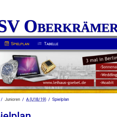
Hockey
Zumba
Seniorensport
Fanblock
 SV Oberkrämer
Schiedsrichter
Archiv
3)
E (U10/11)
F (U8/9)
G (U7)
Spielplan
Tabelle
Junioren
A (U18/19)
Spielplan
ielplan