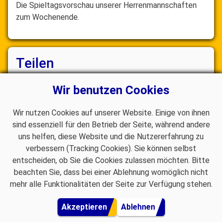
Die Spieltagsvorschau unserer Herrenmannschaften
zum Wochenende.
Teilen
Wir benutzen Cookies
Wir nutzen Cookies auf unserer Website. Einige von ihnen
sind essenziell für den Betrieb der Seite, während andere
uns helfen, diese Website und die Nutzererfahrung zu
verbessern (Tracking Cookies). Sie können selbst
entscheiden, ob Sie die Cookies zulassen möchten. Bitte
Facebook
Instagram
WhatsApp
beachten Sie, dass bei einer Ablehnung womöglich nicht
Login
Impressum
Datenschutz
mehr alle Funktionalitäten der Seite zur Verfügung stehen.
Copyright © 2026 1. SV Oberkrämer 11. Alle Rechte vorbehalten.
Akzeptieren
Ablehnen