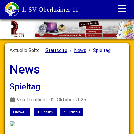
1. SV Oberkrämer 11
Aktuelle Seite:
Startseite
News
Spieltag
News
Spieltag
Details
Veröffentlicht: 02. Oktober 2025
Fußball
1. Herren
2. Herren
Letzte
Nächste